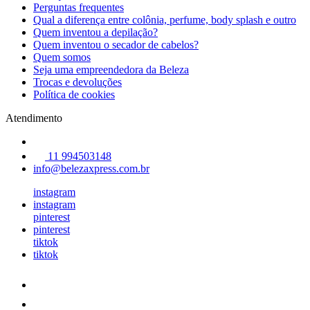
Perguntas frequentes
Qual a diferença entre colônia, perfume, body splash e outro
Quem inventou a depilação?
Quem inventou o secador de cabelos?
Quem somos
Seja uma empreendedora da Beleza
Trocas e devoluções
Política de cookies
Atendimento
11 994503148
info@belezaxpress.com.br
instagram
instagram
pinterest
pinterest
tiktok
tiktok