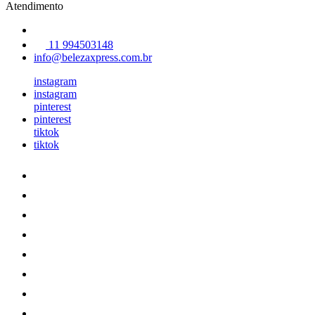
Atendimento
11 994503148
info@belezaxpress.com.br
instagram
instagram
pinterest
pinterest
tiktok
tiktok