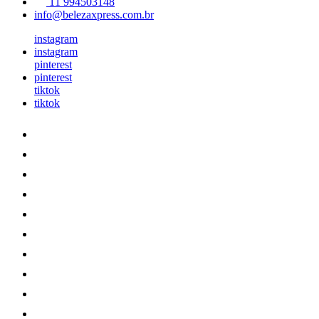
11 994503148
info@belezaxpress.com.br
instagram
instagram
pinterest
pinterest
tiktok
tiktok