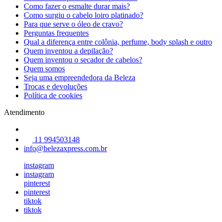
Como fazer o esmalte durar mais?
Como surgiu o cabelo loiro platinado?
Para que serve o óleo de cravo?
Perguntas frequentes
Qual a diferença entre colônia, perfume, body splash e outro
Quem inventou a depilação?
Quem inventou o secador de cabelos?
Quem somos
Seja uma empreendedora da Beleza
Trocas e devoluções
Política de cookies
Atendimento
11 994503148
info@belezaxpress.com.br
instagram
instagram
pinterest
pinterest
tiktok
tiktok