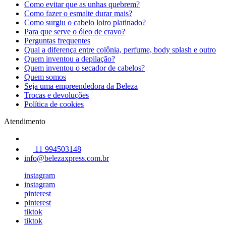
Como evitar que as unhas quebrem?
Como fazer o esmalte durar mais?
Como surgiu o cabelo loiro platinado?
Para que serve o óleo de cravo?
Perguntas frequentes
Qual a diferença entre colônia, perfume, body splash e outro
Quem inventou a depilação?
Quem inventou o secador de cabelos?
Quem somos
Seja uma empreendedora da Beleza
Trocas e devoluções
Política de cookies
Atendimento
11 994503148
info@belezaxpress.com.br
instagram
instagram
pinterest
pinterest
tiktok
tiktok