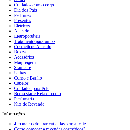
Cuidados com o corpo
Dia dos Pais
Perfumes
Presentes
Elétricos
Atacado
Eletroportáteis
Tratamento para unhas
Cosméticos Atacado
Boxes
Acessórios
Maquiagem
Skin care
Unhas
Corpo e Banho
Cabelos
Cuidados para Pele
Bem-estar e Relaxamento
Perfumaria
Kits de Revenda
Informações
4 maneiras de tirar cutículas sem alicate
Como começar a revender cosméticos?