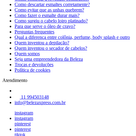
Como descartar esmaltes corretamente?
Como evitar que as unhas quebrem?
Como fazer o esmalte durar mais?
Como surgiu o cabelo loiro platinado?
Para que serve o óleo de cravo?
Perguntas frequentes
Qual a diferença entre colônia, perfume, body splash e outro
Quem inventou a depilação?
Quem inventou o secador de cabelos?
Quem somos
Seja uma empreendedora da Beleza
Trocas e devoluções
Política de cookies
Atendimento
11 994503148
info@belezaxpress.com.br
instagram
instagram
pinterest
pinterest
tiktok