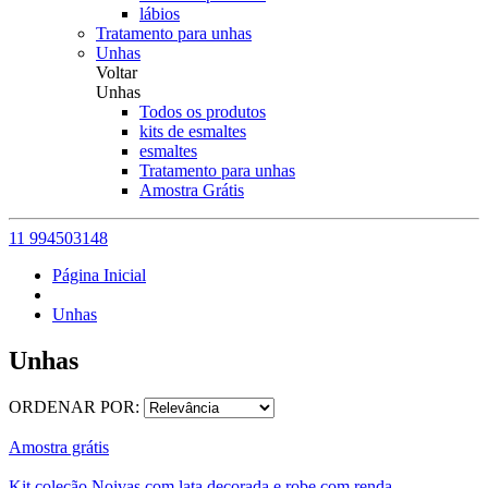
lábios
Tratamento para unhas
Unhas
Voltar
Unhas
Todos os produtos
kits de esmaltes
esmaltes
Tratamento para unhas
Amostra Grátis
11 994503148
Página Inicial
Unhas
Unhas
ORDENAR POR:
Amostra grátis
Kit coleção Noivas com lata decorada e robe com renda.