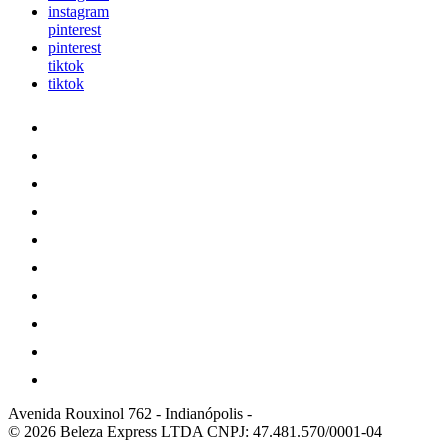
instagram
pinterest
pinterest
tiktok
tiktok
Avenida Rouxinol 762
-
Indianópolis
-
© 2026 Beleza Express LTDA
CNPJ: 47.481.570/0001-04