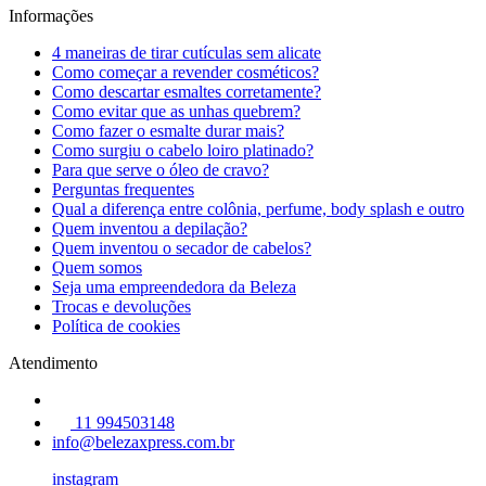
Informações
4 maneiras de tirar cutículas sem alicate
Como começar a revender cosméticos?
Como descartar esmaltes corretamente?
Como evitar que as unhas quebrem?
Como fazer o esmalte durar mais?
Como surgiu o cabelo loiro platinado?
Para que serve o óleo de cravo?
Perguntas frequentes
Qual a diferença entre colônia, perfume, body splash e outro
Quem inventou a depilação?
Quem inventou o secador de cabelos?
Quem somos
Seja uma empreendedora da Beleza
Trocas e devoluções
Política de cookies
Atendimento
11 994503148
info@belezaxpress.com.br
instagram