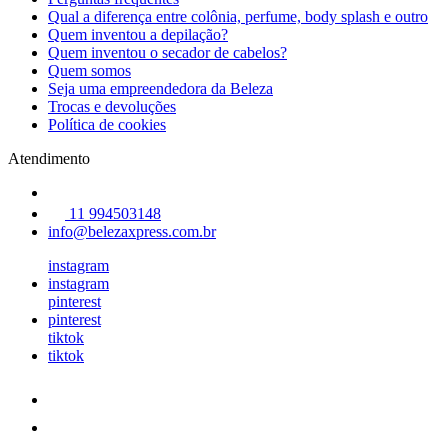
Qual a diferença entre colônia, perfume, body splash e outro
Quem inventou a depilação?
Quem inventou o secador de cabelos?
Quem somos
Seja uma empreendedora da Beleza
Trocas e devoluções
Política de cookies
Atendimento
11 994503148
info@belezaxpress.com.br
instagram
instagram
pinterest
pinterest
tiktok
tiktok