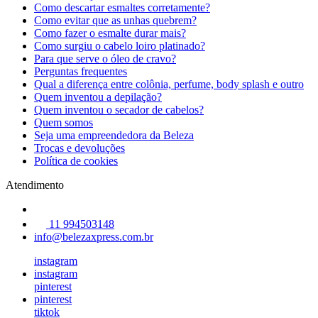
Como descartar esmaltes corretamente?
Como evitar que as unhas quebrem?
Como fazer o esmalte durar mais?
Como surgiu o cabelo loiro platinado?
Para que serve o óleo de cravo?
Perguntas frequentes
Qual a diferença entre colônia, perfume, body splash e outro
Quem inventou a depilação?
Quem inventou o secador de cabelos?
Quem somos
Seja uma empreendedora da Beleza
Trocas e devoluções
Política de cookies
Atendimento
11 994503148
info@belezaxpress.com.br
instagram
instagram
pinterest
pinterest
tiktok