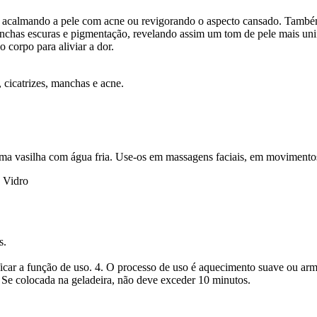
 acalmando a pele com acne ou revigorando o aspecto cansado. També
anchas escuras e pigmentação, revelando assim um tom de pele mais uni
 corpo para aliviar a dor.
, cicatrizes, manchas e acne.
o sistema nervo
ma vasilha com água fria. Use-os em massagens faciais, em movimentos
 Vidro
s.
ificar a função de uso. 4. O processo de uso é aquecimento suave ou ar
 uso. Se colocada na geladeira, não deve exceder 10 minutos. 6. 