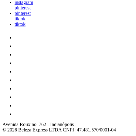
instagram
pinterest
pinterest
tiktok
tiktok
Avenida Rouxinol 762
-
Indianópolis
-
© 2026 Beleza Express LTDA
CNPJ: 47.481.570/0001-04