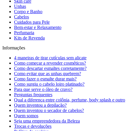
Skin care
Unhas
Corpo e Banho
Cabelos
Cuidados para Pele
Bem-estar e Relaxamento
Perfumaria
Kits de Revenda
Informações
4 maneiras de tirar cutículas sem alicate
Como começar a revender cosméticos?
Como descartar esmaltes corretamente?
Como evitar que as unhas quebrem?
Como fazer o esmalte durar mais?
Como surgiu o cabelo loiro platinado?
Para que serve o óleo de cravo?
Perguntas frequentes
Qual a diferença entre colônia, perfume, body splash e outro
Quem inventou a depilação?
Quem inventou o secador de cabelos?
Quem somos
Seja uma empreendedora da Beleza
Trocas e devoluções