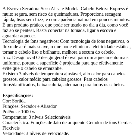
A Escova Secadora Seca Alisa e Modela Cabelo Beleza Express é
muito segura, sem risco de queimaduras. Proporciona secagem
rápida, lisos sem frizz, e com aparência natural em poucos minutos.
É um produto prático, que pode ser usado no dia a dia, como você
faz ao se pentear. Basta conectar na tomada, ligar a escova e
aguardar aquecer.
Tecnologia de íons negativos: Com tecnologia de íons negativos, o
fluxo de ar é mais suave, o que pode eliminar a eletricidade estática,
tornar o cabelo liso e brilhante, melhora a secura do cabelo.
frizz Design oval O design geral é oval para um aquecimento mais
uniforme, porque a superfície é projetada para que efetivamente
evite que o cabelo se emaranhe.
Existem 3 níveis de temperatura ajustável, alto calor para cabelos
grossos, calor médio para cabelos grossos. Para cabelos
finos/danificados, baixa caloria, adequado para todos os cabelos.
Especificações:
Cor: Sortida
Funções: Secador e Alisador
Potência: 1000 w
Temperatura: 3 níveis Selecionáveis
Característica: Funções de Jato de ar quente Gerador de íons Cerdas
Flexíveis
Velocidade: 3 níveis de velocidade.