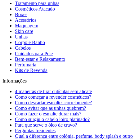
Tratamento para unhas
Cosméticos Atacado
Boxes
Acessórios
Maquiagem
Skin care
Unhas
Corpo e Banho
Cabelos
Cuidados para Pele
Bem-estar e Relaxamento
Perfumaria
Kits de Revenda
Informações
4 maneiras de tirar cutículas sem alicate
Como começar a revender cosméticos?
Como descartar esmaltes corretamente?
Como evitar que as unhas quebrem?
Como fazer o esmalte durar mais?
Como surgiu o cabelo loiro platinado?
Para que serve o óleo de cravo?
Perguntas frequentes
Qual a diferença entre colônia, perfume, body splash e outro