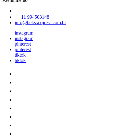
Atendimento
11 994503148
info@belezaxpress.com.br
instagram
instagram
pinterest
pinterest
tiktok
tiktok