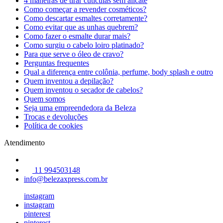
4 maneiras de tirar cutículas sem alicate
Como começar a revender cosméticos?
Como descartar esmaltes corretamente?
Como evitar que as unhas quebrem?
Como fazer o esmalte durar mais?
Como surgiu o cabelo loiro platinado?
Para que serve o óleo de cravo?
Perguntas frequentes
Qual a diferença entre colônia, perfume, body splash e outro
Quem inventou a depilação?
Quem inventou o secador de cabelos?
Quem somos
Seja uma empreendedora da Beleza
Trocas e devoluções
Política de cookies
Atendimento
11 994503148
info@belezaxpress.com.br
instagram
instagram
pinterest
pinterest