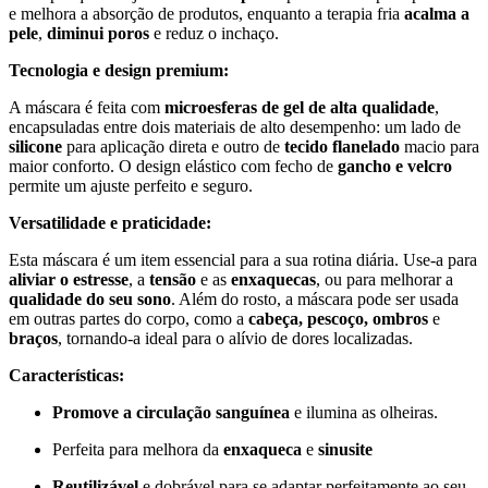
e melhora a absorção de produtos, enquanto a terapia fria
acalma a
pele
,
diminui poros
e reduz o inchaço.
Tecnologia e design premium:
A máscara é feita com
microesferas de gel de alta qualidade
,
encapsuladas entre dois materiais de alto desempenho: um lado de
silicone
para aplicação direta e outro de
tecido flanelado
macio para
maior conforto. O design elástico com fecho de
gancho e velcro
permite um ajuste perfeito e seguro.
Versatilidade e praticidade:
Esta máscara é um item essencial para a sua rotina diária. Use-a para
aliviar o estresse
, a
tensão
e as
enxaquecas
, ou para melhorar a
qualidade do seu sono
. Além do rosto, a máscara pode ser usada
em outras partes do corpo, como a
cabeça, pescoço, ombros
e
braços
, tornando-a ideal para o alívio de dores localizadas.
Características:
Promove a circulação sanguínea
e ilumina as olheiras.
Perfeita para melhora da
enxaqueca
e
sinusite
Reutilizável
e dobrável para se adaptar perfeitamente ao seu