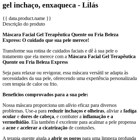
gel inchaço, enxaqueca - Lilás
{{ data.product.name }}
Descrição do produto
Máscara Facial Gel Terapêutica Quente ou Fria Beleza
Express: O cuidado que sua pele merece!
Transforme sua rotina de cuidados faciais e dê à sua pele o
tratamento que ela merece com a
Máscara Facial Gel Terapêutica
Quente ou Fria Beleza Express
Seja para relaxar ou revigorar, essa máscara versátil se adapta às
necessidades da sua pele, oferecendo uma experiência personalizada
com terapia de calor ou frio.
Benefícios comprovados para a sua pele:
Nossa máscara proporciona um alívio eficaz para diversos
problemas. Use-a para
reduzir inchaços e olheiras
, aliviar a
fadiga
ocular
e
dores de cabeça
, e combater a
inflamação e a
vermelhidão
. Ela também é excelente para acalmar a pele propensa
a
acne
e
acelerar a cicatrização
de contusões.
A terapia quente ajuda a
abrir os poros
para uma limpeza profunda