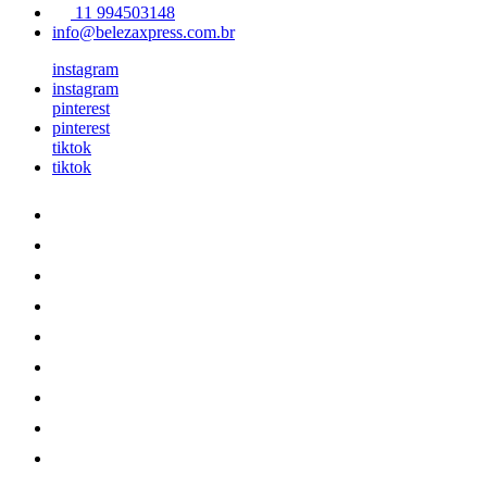
11 994503148
info@belezaxpress.com.br
instagram
instagram
pinterest
pinterest
tiktok
tiktok