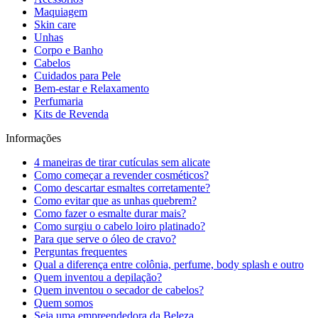
Maquiagem
Skin care
Unhas
Corpo e Banho
Cabelos
Cuidados para Pele
Bem-estar e Relaxamento
Perfumaria
Kits de Revenda
Informações
4 maneiras de tirar cutículas sem alicate
Como começar a revender cosméticos?
Como descartar esmaltes corretamente?
Como evitar que as unhas quebrem?
Como fazer o esmalte durar mais?
Como surgiu o cabelo loiro platinado?
Para que serve o óleo de cravo?
Perguntas frequentes
Qual a diferença entre colônia, perfume, body splash e outro
Quem inventou a depilação?
Quem inventou o secador de cabelos?
Quem somos
Seja uma empreendedora da Beleza