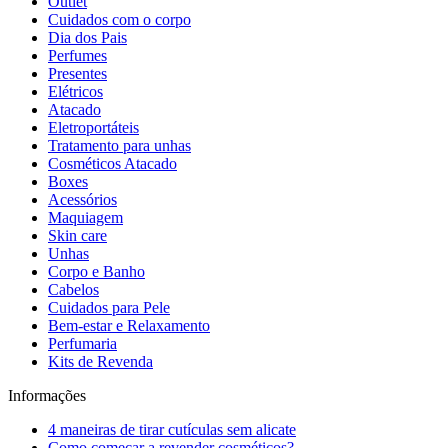
Outlet
Cuidados com o corpo
Dia dos Pais
Perfumes
Presentes
Elétricos
Atacado
Eletroportáteis
Tratamento para unhas
Cosméticos Atacado
Boxes
Acessórios
Maquiagem
Skin care
Unhas
Corpo e Banho
Cabelos
Cuidados para Pele
Bem-estar e Relaxamento
Perfumaria
Kits de Revenda
Informações
4 maneiras de tirar cutículas sem alicate
Como começar a revender cosméticos?